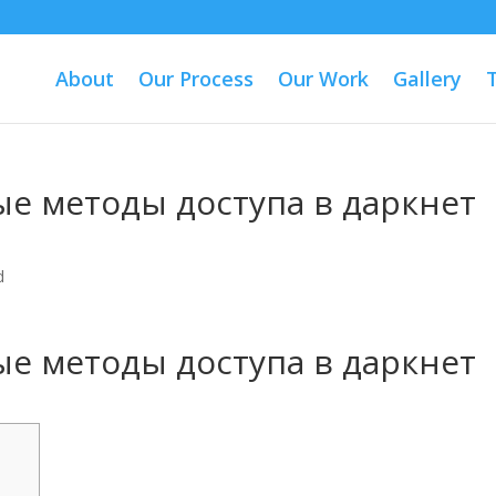
About
Our Process
Our Work
Gallery
ые методы доступа в даркнет
d
ые методы доступа в даркнет