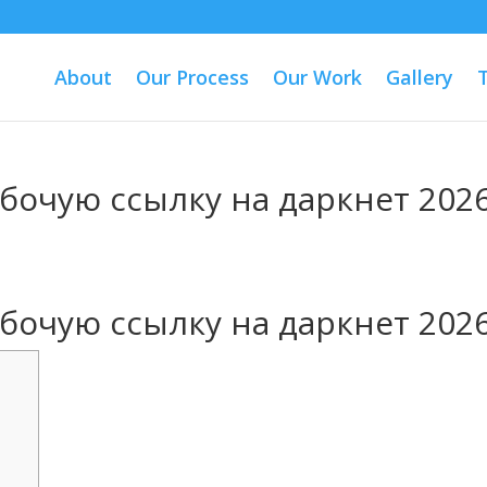
About
Our Process
Our Work
Gallery
абочую ссылку на даркнет 202
d
абочую ссылку на даркнет 202