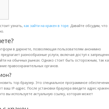
 стоит узнать,
как зайти на кракен в торе
. Давайте обсудим, что
но.
нете?
платформ в даркнете, позволяющая пользователям анонимно
 предлагает разнообразные услуги, включая доступ к запрещен
йти на обычных рынках. Однако стоит быть осторожным, так ка
ание правоохранительных органов.
ион?
ановить тор-браузер. Это специальное программное обеспечени
 ваш IP-адрес. После установки браузера введите адрес кракен
 что вы используете актуальную ссылку, которая может
 с кракен